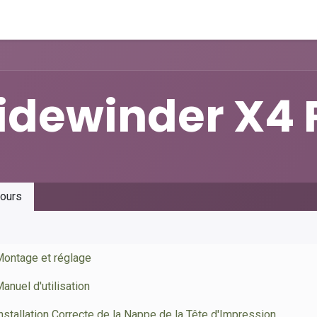
t
Assistance
idewinder X4 
ours
ontage et réglage
anuel d'utilisation
nstallation Correcte de la Nappe de la Tête d'Impression