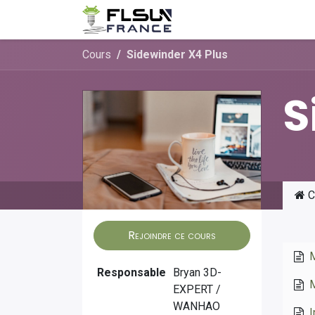
Se rendre au contenu
Accueil
Service clien
Cours
Sidewinder X4 Plus
S
C
Rejoindre ce cours
M
Responsable
Bryan 3D-
M
EXPERT /
WANHAO
I