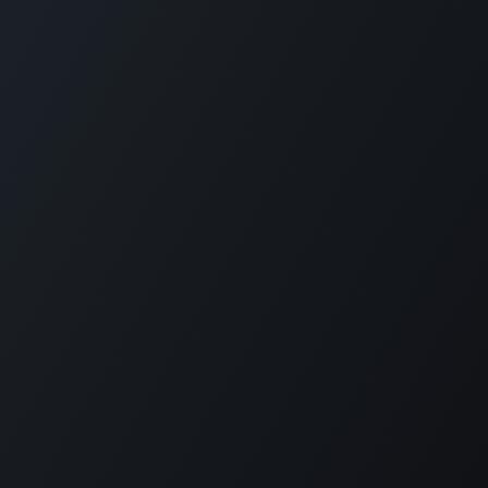
Accueil
CGU
Services
Entrer en contact
© flsunfrance
Généré par
- Le #1
Open Source eCommerce